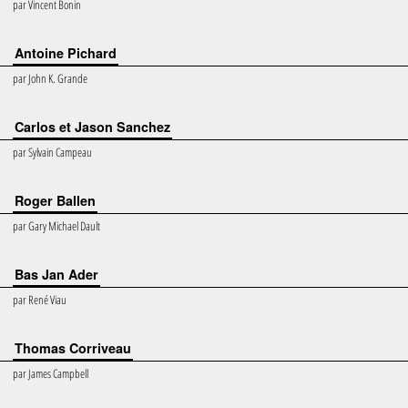
par
Vincent Bonin
Antoine Pichard
par
John K. Grande
Carlos et Jason Sanchez
par
Sylvain Campeau
Roger Ballen
par
Gary Michael Dault
Bas Jan Ader
par
René Viau
Thomas Corriveau
par
James Campbell