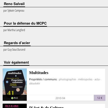
Reno Salvail
par
Sylvain Campeau
Pour la défense du MCPC
par
Martha Langford
Regards d’acier
par
Guy Sioui Durand
voir également
Multitudes
Propriétés / communs
· photographie · métropoles · acta ·
désobéir
#41
12 €
2010-04
D'Art & de Culture