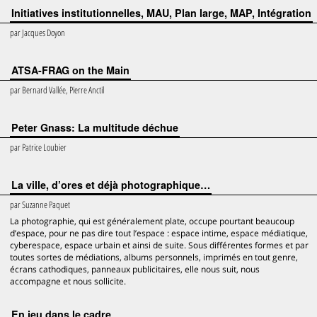
Initiatives institutionnelles, MAU, Plan large, MAP, Intégration
par
Jacques Doyon
ATSA-FRAG on the Main
par
Bernard Vallée, Pierre Anctil
Peter Gnass: La multitude déchue
par
Patrice Loubier
La ville, d’ores et déjà photographique…
par
Suzanne Paquet
La photographie, qui est généralement plate, occupe pourtant beaucoup
d’espace, pour ne pas dire tout l’espace : espace intime, espace médiatique,
cyberespace, espace urbain et ainsi de suite. Sous différentes formes et par
toutes sortes de médiations, albums personnels, imprimés en tout genre,
écrans cathodiques, panneaux publicitaires, elle nous suit, nous
accompagne et nous sollicite.
En jeu dans le cadre