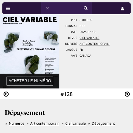
PRIX
6.80 EUR
FORMAT
PDF
DATE
2025-02-10
REVUE
CIEL VARIABLE
UNIVERS
ART CONTEMPORAIN
LANGUE
FR
PAYS
CANADA
#128
Dépaysement
Numéros
Art contemporain
Ciel variable
Dépaysement