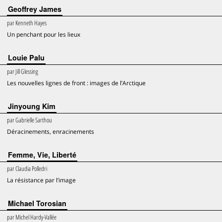
Geoffrey James
par
Kenneth Hayes
Un penchant pour les lieux
Louie Palu
par
Jill Glessing
Les nouvelles lignes de front : images de l’Arctique
Jinyoung Kim
par
Gabrielle Sarthou
Déracinements, enracinements
Femme, Vie, Liberté
par
Claudia Polledri
La résistance par l’image
Michael Torosian
par
Michel Hardy-Vallée