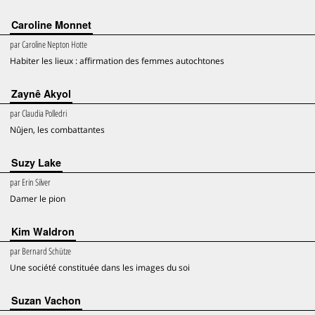
Caroline Monnet
par
Caroline Nepton Hotte
Habiter les lieux : affirmation des femmes autochtones
Zaynê Akyol
par
Claudia Polledri
Nûjen, les combattantes
Suzy Lake
par
Erin Silver
Damer le pion
Kim Waldron
par
Bernard Schütze
Une société constituée dans les images du soi
Suzan Vachon