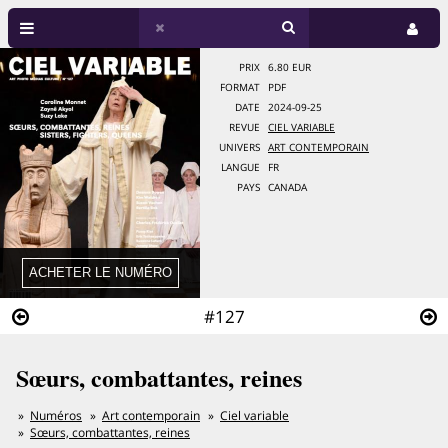
PRIX
6.80 EUR
FORMAT
PDF
DATE
2024-09-25
REVUE
CIEL VARIABLE
UNIVERS
ART CONTEMPORAIN
LANGUE
FR
PAYS
CANADA
#127
Sœurs, combattantes, reines
Numéros
Art contemporain
Ciel variable
Sœurs, combattantes, reines