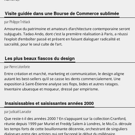
Visite guidée dans une Bourse de Commerce sublimée
par
Philippe Trétiack
Amoureux du patrimoine et amateurs d’architecture contemporaine seront
subjugués. Tadao Ando, dont c’est la première réalisation à Paris, a réussi
l’exploit d’emboîter passé et présent en faisant dialoguer radicalité et
sacralité, pour le seul culte de l’art.
Les plus beaux fiascos du design
par
Pierre Léonforte
Entre création et marché, marketing et communication, le design aligne
autant les best-sellers qu’il se casse les dents commercialement. Une
exposition à Saint-Étienne analyse ses flops, bides et autres ratages.
Inventaire ubuesque et moqueur, dressé par empirisme.
Insaisissables et saisissantes années 2000
par
Judicaël Lavrador
Que reste-t-il des années 2000 ? En s’appuyant sur la collection Cranford,
réunie depuis 1999 par Muriel et Freddy Salem à Londres, le Mo.Co. déroule
les temps forts de cette bouillonnante décennie, orchestrant de singuliers
dialogues entre des artistes qui ont façonné le début du millénaire.