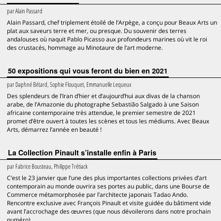
par
Alain Passard
Alain Passard, chef triplement étoilé de l’Arpège, a conçu pour Beaux Arts un
plat aux saveurs terre et mer, ou presque. Du souvenir des terres
andalouses où naquit Pablo Picasso aux profondeurs marines où vit le roi
des crustacés, hommage au Minotaure de l’art moderne.
50 expositions qui vous feront du bien en 2021
par
Daphné Bétard, Sophie Flouquet, Emmanuelle Lequeux
Des splendeurs de l’Iran d’hier et d’aujourd’hui aux divas de la chanson
arabe, de l’Amazonie du photographe Sebastião Salgado à une Saison
africaine contemporaine très attendue, le premier semestre de 2021
promet d’être ouvert à toutes les scènes et tous les médiums. Avec Beaux
Arts, démarrez l’année en beauté !
La Collection Pinault s’installe enfin à Paris
par
Fabrice Bousteau, Philippe Trétiack
C’est le 23 janvier que l’une des plus importantes collections privées d’art
contemporain au monde ouvrira ses portes au public, dans une Bourse de
Commerce métamorphosée par l’architecte japonais Tadao Ando.
Rencontre exclusive avec François Pinault et visite guidée du bâtiment vide
avant l’accrochage des œuvres (que nous dévoilerons dans notre prochain
numéro).