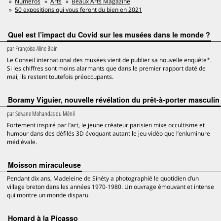
Numéros
Arts
Beaux Arts Magazine
50 expositions qui vous feront du bien en 2021
Quel est l’impact du Covid sur les musées dans le monde ?
par
Françoise-Aline Blain
Le Conseil international des musées vient de publier sa nouvelle enquête*.
Si les chiffres sont moins alarmants que dans le premier rapport daté de
mai, ils restent toutefois préoccupants.
Boramy Viguier, nouvelle révélation du prêt-à-porter masculin
par
Selvane Mohandas du Ménil
Fortement inspiré par l’art, le jeune créateur parisien mixe occultisme et
humour dans des défilés 3D évoquant autant le jeu vidéo que l’enluminure
médiévale.
Moisson miraculeuse
Pendant dix ans, Madeleine de Sinéty a photographié le quotidien d’un
village breton dans les années 1970-1980. Un ouvrage émouvant et intense
qui montre un monde disparu.
Homard à la Picasso