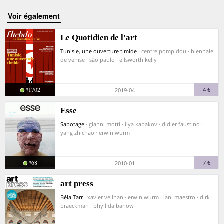
voir également
Le Quotidien de l'art
Tunisie, une ouverture timide
· centre pompidou · biennale
de venise · são paulo · ellsworth kelly
#1702
4 €
2019-04
Esse
Sabotage
· gianni motti · ilya kabakov · didier faustino ·
yang zhichao · erwin wurm
#68
7 €
2010-01
art press
Béla Tarr
· xavier veilhan · erwin wurm · lani maestro · dirk
braeckman · phyllida barlow