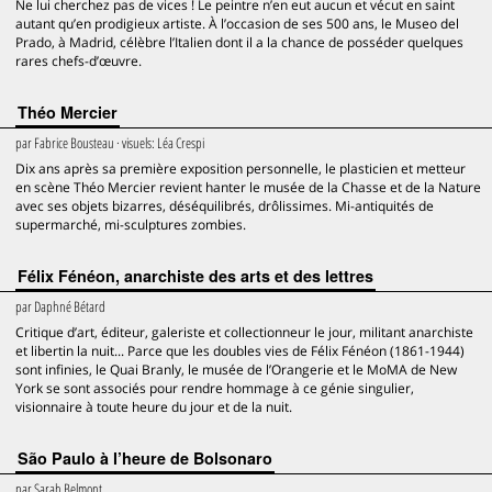
Ne lui cherchez pas de vices ! Le peintre n’en eut aucun et vécut en saint
autant qu’en prodigieux artiste. À l’occasion de ses 500 ans, le Museo del
Prado, à Madrid, célèbre l’Italien dont il a la chance de posséder quelques
rares chefs-d’œuvre.
Théo Mercier
par
Fabrice Bousteau
· visuels:
Léa Crespi
Dix ans après sa première exposition personnelle, le plasticien et metteur
en scène Théo Mercier revient hanter le musée de la Chasse et de la Nature
avec ses objets bizarres, déséquilibrés, drôlissimes. Mi-antiquités de
supermarché, mi-sculptures zombies.
Félix Fénéon, anarchiste des arts et des lettres
par
Daphné Bétard
Critique d’art, éditeur, galeriste et collectionneur le jour, militant anarchiste
et libertin la nuit... Parce que les doubles vies de Félix Fénéon (1861-1944)
sont infinies, le Quai Branly, le musée de l’Orangerie et le MoMA de New
York se sont associés pour rendre hommage à ce génie singulier,
visionnaire à toute heure du jour et de la nuit.
São Paulo à l’heure de Bolsonaro
par
Sarah Belmont