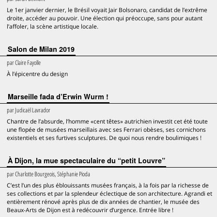
Le 1er janvier dernier, le Brésil voyait Jair Bolsonaro, candidat de l’extrême
droite, accéder au pouvoir. Une élection qui préoccupe, sans pour autant
l’affoler, la scène artistique locale.
Salon de Milan 2019
par
Claire Fayolle
À l’épicentre du design
Marseille fada d’Erwin Wurm !
par
Judicaël Lavrador
Chantre de l’absurde, l’homme «cent têtes» autrichien investit cet été toute
une flopée de musées marseillais avec ses Ferrari obèses, ses cornichons
existentiels et ses furtives sculptures. De quoi nous rendre boulimiques !
À Dijon, la mue spectaculaire du “petit Louvre”
par
Charlotte Bourgeois, Stéphanie Pioda
C’est l’un des plus éblouissants musées français, à la fois par la richesse de
ses collections et par la splendeur éclectique de son architecture. Agrandi et
entièrement rénové après plus de dix années de chantier, le musée des
Beaux-Arts de Dijon est à redécouvrir d’urgence. Entrée libre !