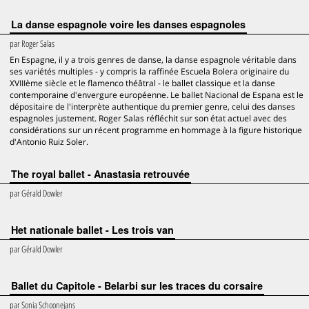
La danse espagnole voire les danses espagnoles
par
Roger Salas
En Espagne, il y a trois genres de danse, la danse espagnole véritable dans
ses variétés multiples - y compris la raffinée Escuela Bolera originaire du
XVIIIème siècle et le flamenco théâtral - le ballet classique et la danse
contemporaine d'envergure européenne. Le ballet Nacional de Espana est le
dépositaire de l'interprète authentique du premier genre, celui des danses
espagnoles justement. Roger Salas réfléchit sur son état actuel avec des
considérations sur un récent programme en hommage à la figure historique
d'Antonio Ruiz Soler.
The royal ballet - Anastasia retrouvée
par
Gérald Dowler
Het nationale ballet - Les trois van
par
Gérald Dowler
Ballet du Capitole - Belarbi sur les traces du corsaire
par
Sonia Schoonejans