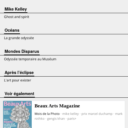
Mike Kelley
Ghost and spirit
Océans
La grande odyssée
Mondes Disparus
Odyssée temporaire au Muséum
Après l’éclipse
L'art pour exister
voir également
Beaux Arts Magazine
Mois de la Photo
· mike kelley · prix marcel duchamp · mark
rothko · gengis khan · paris+