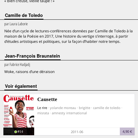
« Bien creuse, vieille taupe ! »
Camille de Toledo
par
Laura Laborie
Née d’un cycle de lectures-conférences données par Camille de Toledo à la
maison de la Poésie en 2017, Une histoire du vertige s’interroge, à partir
d’études artistiques et politiques, sur la façon d’habiter notre temps.
Jean-François Braunstein
par
Fabrice Hadjadj
Woke, raisons d’une déraison
voir également
Causette
Le rire
· yolande moreau · brigitte · camille de toledo ·
misrata · amnesty international
#14
4,90 €
2011-06