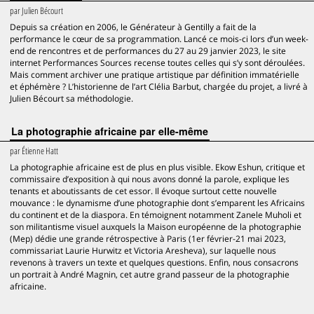
par
Julien Bécourt
Depuis sa création en 2006, le Générateur à Gentilly a fait de la
performance le cœur de sa programmation. Lancé ce mois-ci lors d’un week-
end de rencontres et de performances du 27 au 29 janvier 2023, le site
internet Performances Sources recense toutes celles qui s’y sont déroulées.
Mais comment archiver une pratique artistique par définition immatérielle
et éphémère ? L’historienne de l’art Clélia Barbut, chargée du projet, a livré à
Julien Bécourt sa méthodologie.
La photographie africaine par elle-même
par
Étienne Hatt
La photographie africaine est de plus en plus visible. Ekow Eshun, critique et
commissaire d’exposition à qui nous avons donné la parole, explique les
tenants et aboutissants de cet essor. Il évoque surtout cette nouvelle
mouvance : le dynamisme d’une photographie dont s’emparent les Africains
du continent et de la diaspora. En témoignent notamment Zanele Muholi et
son militantisme visuel auxquels la Maison européenne de la photographie
(Mep) dédie une grande rétrospective à Paris (1er février-21 mai 2023,
commissariat Laurie Hurwitz et Victoria Aresheva), sur laquelle nous
revenons à travers un texte et quelques questions. Enfin, nous consacrons
un portrait à André Magnin, cet autre grand passeur de la photographie
africaine.