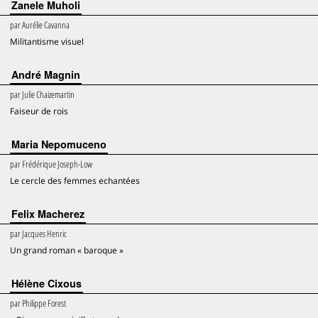
Zanele Muholi
par
Aurélie Cavanna
Militantisme visuel
André Magnin
par
Julie Chaizemartin
Faiseur de rois
Maria Nepomuceno
par
Frédérique Joseph-Low
Le cercle des femmes echantées
Felix Macherez
par
Jacques Henric
Un grand roman « baroque »
Hélène Cixous
par
Philippe Forest