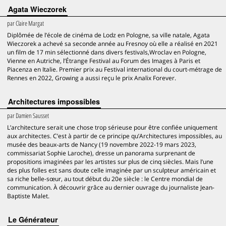
Agata Wieczorek
par
Claire Margat
Diplômée de l’école de cinéma de Lodz en Pologne, sa ville natale, Agata
Wieczorek a achevé sa seconde année au Fresnoy où elle a réalisé en 2021
un film de 17 min sélectionné dans divers festivals,Wroclav en Pologne,
Vienne en Autriche, l’Étrange Festival au Forum des Images à Paris et
Piacenza en Italie. Premier prix au Festival international du court-métrage de
Rennes en 2022, Growing a aussi reçu le prix Analix Forever.
Architectures impossibles
par
Damien Sausset
L’architecture serait une chose trop sérieuse pour être confiée uniquement
aux architectes. C’est à partir de ce principe qu’Architectures impossibles, au
musée des beaux-arts de Nancy (19 novembre 2022-19 mars 2023,
commissariat Sophie Laroche), dresse un panorama surprenant de
propositions imaginées par les artistes sur plus de cinq siècles. Mais l’une
des plus folles est sans doute celle imaginée par un sculpteur américain et
sa riche belle-sœur, au tout début du 20e siècle : le Centre mondial de
communication. À découvrir grâce au dernier ouvrage du journaliste Jean-
Baptiste Malet.
Le Générateur