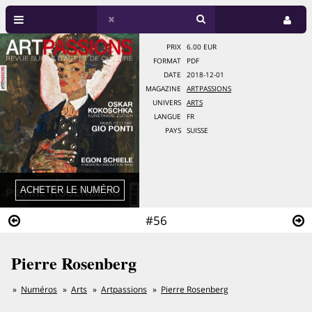
PRIX
6.00 EUR
FORMAT
PDF
DATE
2018-12-01
MAGAZINE
ARTPASSIONS
UNIVERS
ARTS
LANGUE
FR
PAYS
SUISSE
#56
Pierre Rosenberg
Numéros
Arts
Artpassions
Pierre Rosenberg