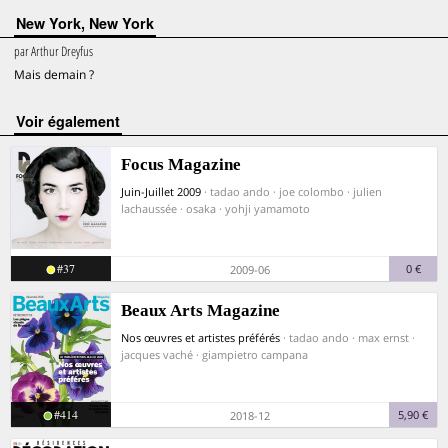
New York, New York
par
Arthur Dreyfus
Mais demain ?
voir également
Focus Magazine
Juin-Juillet 2009
· tadao ando · joe colombo · julien
lachaussée · osaka · yohji yamamoto
#37
0 €
2009-06
Beaux Arts Magazine
Nos œuvres et artistes préférés
· tadao ando · max ernst ·
jacques vaché · giampietro campana
#414
5,90 €
2018-12