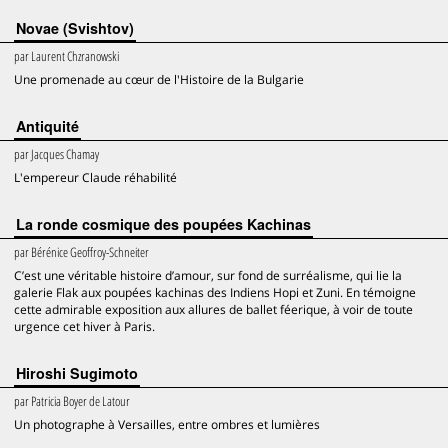
Novae (Svishtov)
par
Laurent Chzranowski
Une promenade au cœur de l'Histoire de la Bulgarie
Antiquité
par
Jacques Chamay
L'empereur Claude réhabilité
La ronde cosmique des poupées Kachinas
par
Bérénice Geoffroy-Schneiter
C’est une véritable histoire d’amour, sur fond de surréalisme, qui lie la
galerie Flak aux poupées kachinas des Indiens Hopi et Zuni. En témoigne
cette admirable exposition aux allures de ballet féerique, à voir de toute
urgence cet hiver à Paris.
Hiroshi Sugimoto
par
Patricia Boyer de Latour
Un photographe à Versailles, entre ombres et lumières