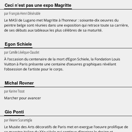
Ceci n’est pas une expo Magritte
par
François-Henri Désérable
Le MASI de Lugano met Magritte à l’honneur : soixante-dix oeuvres du
peintre belge sont réunies dans une exposition qui retrace toute sa carrière,
de ses débuts aux tableaux les plus célèbres de sa maturité.
Egon Schiele
par
Camille Lévêque-Claudet
À l’occasion du centenaire de la mort d’Egon Schiele, la Fondation Louis
Vuitton à Paris présente une centaine d’oeuvres graphiques révélant
l’obsession de l’artiste pour le corps.
Michal Rovner
par
Karine Tissot
Marcher pour avancer
Gio Ponti
par
Viviane Scaramiglia
Le Musée des Arts décoratifs de Paris met en exergue l’oeuvre prolifique de
ce maestro italien du XXe siècle qui continue d’inspirer le design et