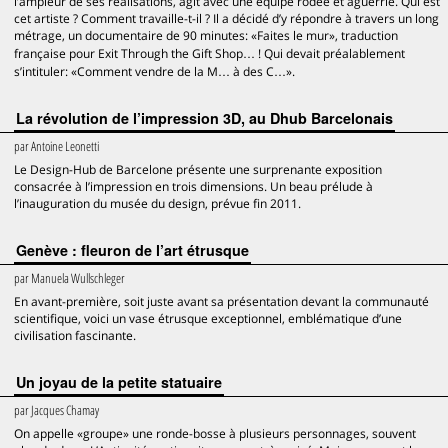
l’ampleur de ses réalisations, agit avec une équipe rodée et aguerrie. Qui est
cet artiste ? Comment travaille-t-il ? Il a décidé d’y répondre à travers un long
métrage, un documentaire de 90 minutes: «Faites le mur», traduction
française pour Exit Through the Gift Shop… ! Qui devait préalablement
s’intituler: «Comment vendre de la M… à des C…».
La révolution de l’impression 3D, au Dhub Barcelonais
par
Antoine Leonetti
Le Design-Hub de Barcelone présente une surprenante exposition
consacrée à l’impression en trois dimensions. Un beau prélude à
l’inauguration du musée du design, prévue fin 2011.
Genève : fleuron de l’art étrusque
par
Manuela Wullschleger
En avant-première, soit juste avant sa présentation devant la communauté
scientifique, voici un vase étrusque exceptionnel, emblématique d’une
civilisation fascinante.
Un joyau de la petite statuaire
par
Jacques Chamay
On appelle «groupe» une ronde-bosse à plusieurs personnages, souvent