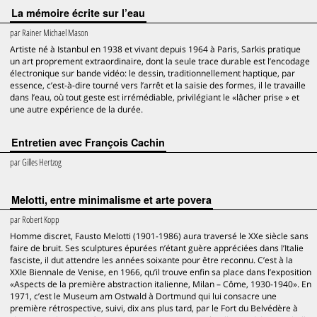
La mémoire écrite sur l’eau
par
Rainer Michael Mason
Artiste né à Istanbul en 1938 et vivant depuis 1964 à Paris, Sarkis pratique
un art proprement extraordinaire, dont la seule trace durable est l’encodage
électronique sur bande vidéo: le dessin, traditionnellement haptique, par
essence, c’est-à-dire tourné vers l’arrêt et la saisie des formes, il le travaille
dans l’eau, où tout geste est irrémédiable, privilégiant le «lâcher prise » et
une autre expérience de la durée.
Entretien avec François Cachin
par
Gilles Hertzog
Melotti, entre minimalisme et arte povera
par
Robert Kopp
Homme discret, Fausto Melotti (1901-1986) aura traversé le XXe siècle sans
faire de bruit. Ses sculptures épurées n’étant guère appréciées dans l’Italie
fasciste, il dut attendre les années soixante pour être reconnu. C’est à la
XXIe Biennale de Venise, en 1966, qu’il trouve enfin sa place dans l’exposition
«Aspects de la première abstraction italienne, Milan – Côme, 1930-1940». En
1971, c’est le Museum am Ostwald à Dortmund qui lui consacre une
première rétrospective, suivi, dix ans plus tard, par le Fort du Belvédère à