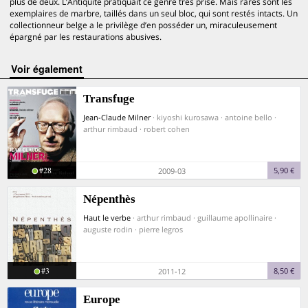
plus de deux. L’Antiquité pratiquait ce genre très prisé. Mais rares sont les
exemplaires de marbre, taillés dans un seul bloc, qui sont restés intacts. Un
collectionneur belge a le privilège d’en posséder un, miraculeusement
épargné par les restaurations abusives.
voir également
Transfuge
Jean-Claude Milner
· kiyoshi kurosawa · antoine bello ·
arthur rimbaud · robert cohen
#28
5,90 €
2009-03
Népenthès
Haut le verbe
· arthur rimbaud · guillaume apollinaire ·
auguste rodin · pierre legros
#3
8,50 €
2011-12
Europe