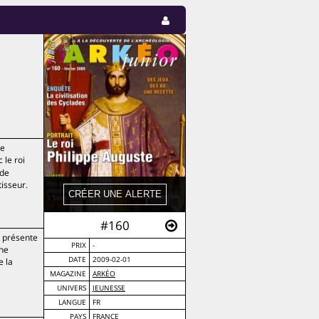
de
 le roi
 de
tisseur.
#160
r présente
PRIX
-
une
DATE
2009-02-01
e la
MAGAZINE
ARKÉO
UNIVERS
JEUNESSE
LANGUE
FR
PAYS
FRANCE