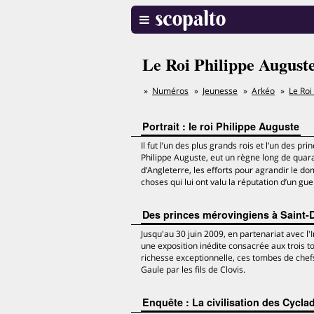
Le Roi Philippe August
Numéros
Jeunesse
Arkéo
Le Roi
Portrait : le roi Philippe Auguste
Il fut l’un des plus grands rois et l’un des 
Philippe Auguste, eut un règne long de quara
d’Angleterre, les efforts pour agrandir le 
choses qui lui ont valu la réputation d’un gu
Des princes mérovingiens à Saint-D
Jusqu'au 30 juin 2009, en partenariat avec l'
une exposition inédite consacrée aux trois
richesse exceptionnelle, ces tombes de chef
Gaule par les fils de Clovis.
Enquête : La civilisation des Cycla