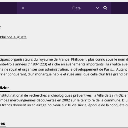
e
 Philippe Auguste
principaux organisateurs du royaume de France. Philippe II, plus connu sous le nom 
nte-trois années (1180-1223) et riche en évènements importants : la rivalité avec
domaine royal et organiser son administration, le développement de Paris… Autant
errier conquérant, d’un monarque habile et rusé ainsi que celle d’un très grand bâ
izier
Institut national de recherches archéologiques préventives, la Ville de Saint-Dizie
 tombes mérovingiennes découvertes en 2002 sur le territoire de la commune. D'
s francs donnent un éclairage nouveau sur le VIe siècle, époque de la conquête d
des