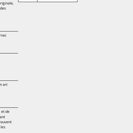
riginale,
ides
rnac
n art
e et de
ant
trouvent
 les