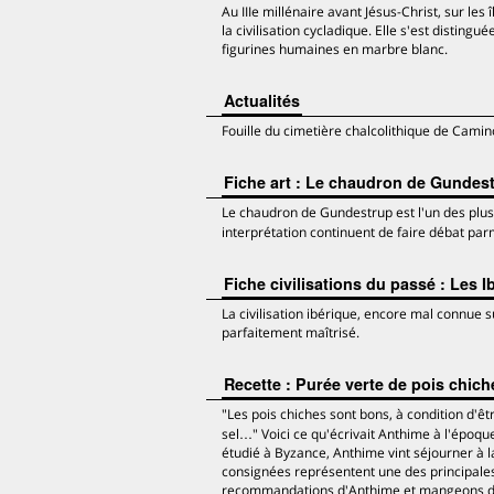
Au IIIe millénaire avant Jésus-Christ, sur les
la civilisation cycladique. Elle s'est disting
figurines humaines en marbre blanc.
Actualités
Fouille du cimetière chalcolithique de Cam
Fiche art : Le chaudron de Gundes
Le chaudron de Gundestrup est l'un des plus 
interprétation continuent de faire débat par
Fiche civilisations du passé : Les I
La civilisation ibérique, encore mal connue
parfaitement maîtrisé.
Recette : Purée verte de pois chich
"Les pois chiches sont bons, à condition d'êtr
sel…" Voici ce qu'écrivait Anthime à l'époq
étudié à Byzance, Anthime vint séjourner à la c
consignées représentent une des principale
recommandations d'Anthime et mangeons de