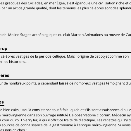
 îles grecques des Cyclades, en mer Égée, s'est épanouie une civilisation riche et o
uée par un art de grande qualité, dont les témoins les plus célèbres sont des splend
ino del Molino Stages archéologiques du club Marpen Animations au musée de Ca
trup
célèbres vestiges de la période celtique. Mais l'origine de cet objet comme son
mi les historiens…
bères
 sur de nombreux points, a cependant laissé de nombreux vestiges témoignant d'u
es
e bien cuits jusqu'à consistance tout à fait liquide et s'ils sont assaisonnés d'huil
ue mérovingienne dans son ouvrage intitulé De observatione ciborum. Médecin ay
our du roi Thierry Ier, à qui il offrit ce traité de diététique. Les recettes qui s'y 
s sources de connaissance de la gastronomie à l'époque mérovingienne. Suivons
s pois chiches !