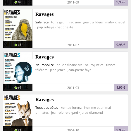
#6
9,95 €
2011-09
Ravages
Sale race
· tony gatlif · racisme · geert wilders · malek chebel
· pap ndiaye · nationalité
#5
9,95 €
2011-07
Ravages
Neuropolice
· policie financière · neurojustice · france
télécom · jean jenet · jean-pierre faye
#4
9,95 €
2011-03
Ravages
Tous des bêtes
· konrad lorenz · homme et animal ·
primates · jean-pierre digard · jared diamond
#3
9,95 €
2009-10