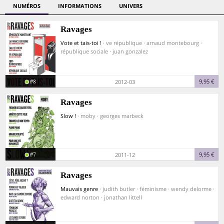
NUMÉROS
INFORMATIONS
UNIVERS
Ravages
Vote et tais-toi !
· ve république · arnaud montebourg ·
république sociale · juan gonzalez
#8
9,95 €
2012-03
Ravages
Slow !
· moby · georges marbeck
#7
9,95 €
2011-12
Ravages
Mauvais genre
· judith butler · féminisme · wendy delorme ·
edward norton · jonathan littell